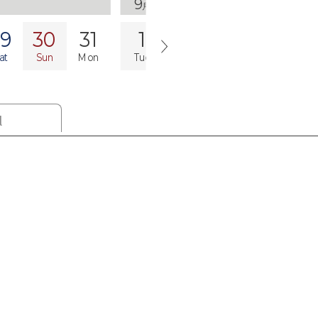
9
September
月
29
30
31
1
2
3
4
at
Sun
Mon
Tue
Wed
Thu
Fri
S
l