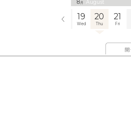
8
August
月
15
16
17
18
19
20
21
Sat
Sun
Mon
Tue
Wed
Thu
Fri
開