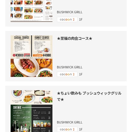
BUSHWICK GRILL
1F
★至福の肉会コース★
BUSHWICK GRILL
1F
★ちょい飲みも ブッシュウィックグリル
で★
BUSHWICK GRILL
1F