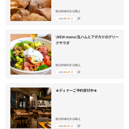
BUSHWICK GRILL
1F
\NEW menu/生ハムとアボカドのグリー
クサラダ
BUSHWICK GRILL
1F
★ディナーご予約受付中★
BUSHWICK GRILL
1F