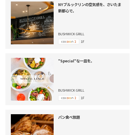
NYブルックリンの空気感を、さいたま
新都心で。
BUSHWICK GRILL
1F
"Special"な一皿を。
BUSHWICK GRILL
1F
パン食べ放題