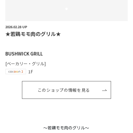
2026.02.28 UP
★
若
鶏
モ
モ
肉
の
グ
リ
ル
★
BUSHWICK GRILL
[ベーカリー・グリル]
1F
このショップの情報を見る
〜若鶏モモ肉のグリル〜