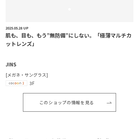
2025.05.28 UP
肌
も
、
目
も
、
も
う
”
無
防
備
”
に
し
な
い
。
「
極
薄
マ
ル
チ
カ
ッ
ト
レ
ン
ズ
」
JINS
[メガネ・サングラス]
3F
このショップの情報を見る