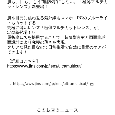
肌も、目も、もう”無防備”にしない。「極薄マルチカ
ットレンズ」新登場！
肌や目元に跳ね返る紫外線もスマホ・PCのブルーライ
トもカットする
究極に薄いレンズ「極薄マルチカットレンズ」が、
5/22新登場！✨
屈折率1.76を採用することで、超薄型素材と両面非球
面設計により究極の薄さを実現。
クリアな見た目なので日常生活で自然に目元のケアが
できます！
【詳細はこちら】
https://www.jins.com/jp/lens/ultramulticut/
https://www.jins.com/jp/lens/ultramulticut/
このお店のニュース