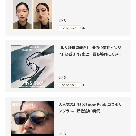
JINS
3F
JINS 独自開発※1「全方位可動ヒンジ
™」搭載 JINS史上、最も壊れにくいメ
ガネ※3「JINS 360°®」新発売
JINS
3F
大人気のJINS×Snow Peak コラボサ
ングラス、新色追加)発売！
JINS