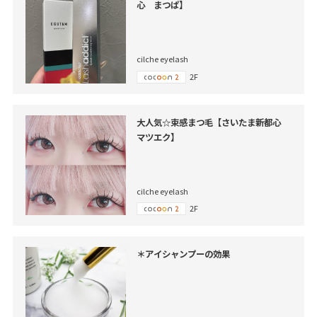
心 まつぱ】
cilche eyelash
2F
大人気☆束感まつ毛【さいたま新都心
マツエク】
cilche eyelash
2F
＊アイシャンプーの効果