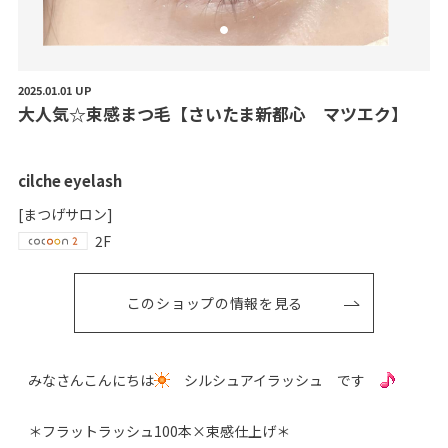
2025.01.01 UP
大
人
気
☆
束
感
ま
つ
毛
【
さ
い
た
ま
新
都
心
マ
ツ
エ
ク
】
cilche eyelash
[まつげサロン]
2F
このショップの情報を見る
みなさんこんにちは
シルシュアイラッシュ です
＊フラットラッシュ100本×束感仕上げ＊