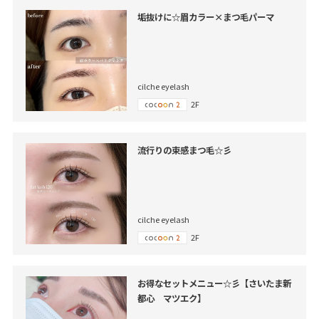
垢抜けに☆眉カラー×まつ毛パーマ
cilche eyelash
2F
流行りの束感まつ毛☆彡
cilche eyelash
2F
お得なセットメニュー☆彡【さいたま新
都心 マツエク】