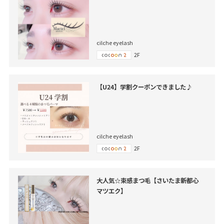
cilche eyelash
2F
【U24】学割クーポンできました♪
cilche eyelash
2F
大人気☆束感まつ毛【さいたま新都心
マツエク】