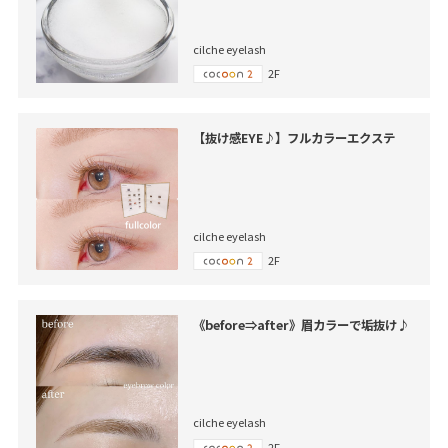
cilche eyelash
2F
【抜け感EYE♪】フルカラーエクステ
cilche eyelash
2F
《before⇒after》眉カラーで垢抜け♪
cilche eyelash
2F