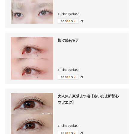
cilche eyelash
2F
抜け感eye♪
cilche eyelash
2F
大人気☆束感まつ毛【さいたま新都心
マツエク】
cilche eyelash
2F