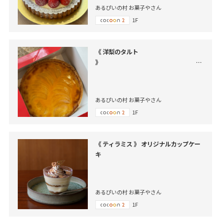
あるぴいの村 お菓子やさん
1F
《 洋梨のタルト
》
プチケー
キ
洋梨のタルト焼き上がりました
あるぴいの村 お菓子やさん
1F
《 ティラミス 》 オリジナルカップケー
キ
あるぴいの村 お菓子やさん
1F