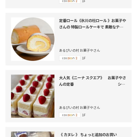
1F
定番ロール《氷川の杜ロール 》お菓子や
さんの 特製ロールケーキで 素敵なティ
ータイムを！！
あるぴいの村 お菓子やさん
1F
大人気《ニーナ スクエア》 お菓子やさ
んの定番 ショ
ートケーキで素敵なティータイムを！！
あるぴいの村 お菓子やさん
1F
《 カヌレ 》 ちょっと追加のお買い