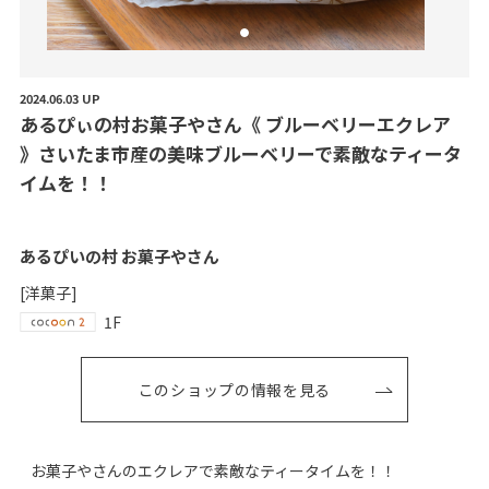
2024.06.03 UP
あ
る
ぴ
ぃ
の
村
お
菓
子
や
さ
ん
《
ブ
ル
ー
ベ
リ
ー
エ
ク
レ
ア
》
さ
い
た
ま
市
産
の
美
味
ブ
ル
ー
ベ
リ
ー
で
素
敵
な
テ
ィ
ー
タ
イ
ム
を
！
！
あるぴいの村 お菓子やさん
[洋菓子]
1F
このショップの情報を見る
お菓子やさんのエクレアで素敵なティータイムを！！