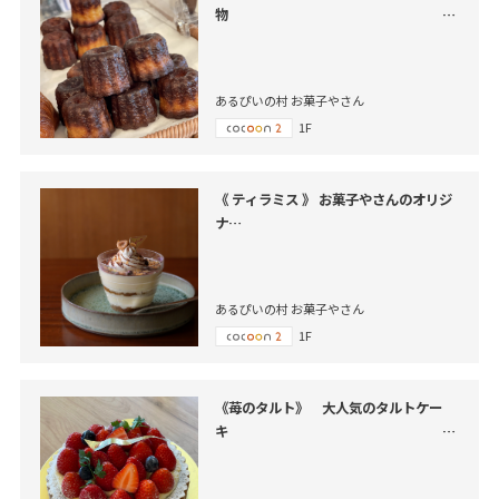
メープル風味のカヌレ焼き上がりました
あるぴいの村 お菓子やさん
1F
《 ティラミス 》 お菓子やさんのオリジ
ナ
カップケーキで素敵なティータイム
を！！
あるぴいの村 お菓子やさん
1F
《苺のタルト》 大人気のタルトケー
販売はじめます