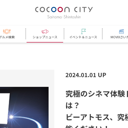
グルメ検索
ショップニュース
イベント＆ニュース
MOVIXさい
2024.01.01 UP
究
極
の
シ
ネ
マ
体
験
は
？
ビ
ー
ア
ト
モ
ス
、
究