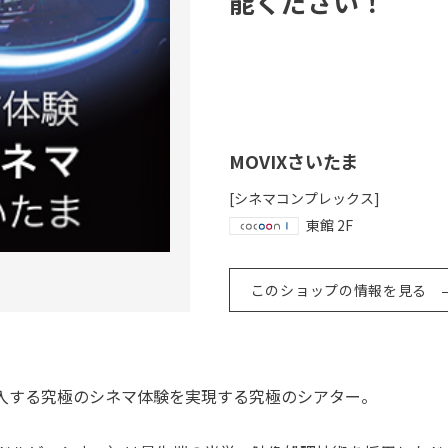
能
く
だ
さ
い
！
MOVIXさいたま
[シネマコンプレックス]
東館 2F
このショップの情報を見る
入する究極のシネマ体験を実現する究極のシアター。