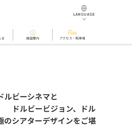
LANGUAGE
たま
施設案内
アクセス・駐車場
ド
ル
ビ
ー
シ
ネ
マ
と
ド
ル
ビ
ー
ビ
ジ
ョ
ン
、
ド
ル
極
の
シ
ア
タ
ー
デ
ザ
イ
ン
を
ご
堪