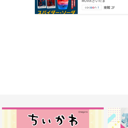
MOVIXさいたま
東館 2F