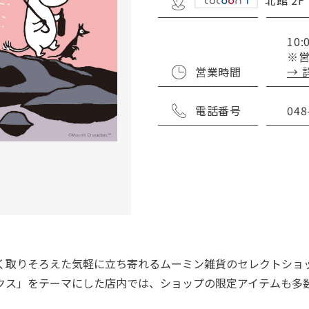
北館 2F
フロア
10:
※
営業時間
→ 
電話番号
048
く取りそろえた気軽に立ち寄れるムーミン雑貨のセレクトショ
クス」をテーマにした店内では、ショップの限定アイテムも多