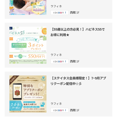
ラフィネ
西館 1F
【55歳以上の方必見！】ハピネス55で
お得に利用★
ラフィネ
西館 1F
【ステイタス会員様限定！】7~9月アプ
リクーポン配信中☆彡
ラフィネ
西館 1F