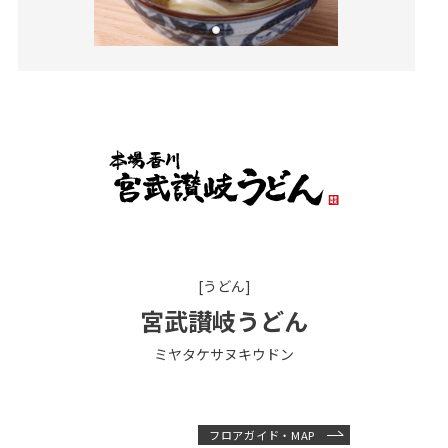
[うどん]
宮武讃岐うどん
ミヤタケサヌキウドン
フロアガイド・MAP