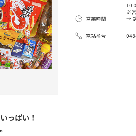
10:
※
営業時間
→ 
電話番号
048
でいっぱい！
。