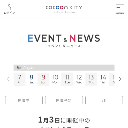
ログイン
E
VENT
N
EWS
&
イベント & ニュース
8
8
August
August
月
月
7
8
9
10
11
12
13
14
15
1
Fri
Sat
Sun
Mon
Tue
Wed
Thu
Fri
Sat
S
開催中
開催予定
all
1
3
月
日
に開催中の